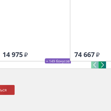
14 975
74 667
+ 149 бонусов
ься