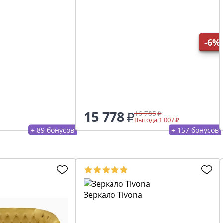
-6%
15 778
16 785
Выгода 1 007
+ 89 бонусов
+ 157 бонусов
Зеркало Tivona