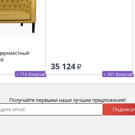
двухместный
ld
35 124
+ 716 бонусов
+ 351 бонусов
Получайте первыми наши лучшие предложения!
Подписат