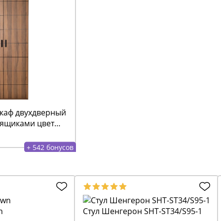
каф двухдверный
ящиками цвет
лухие
+ 542 бонусов
n
Стул Шенгерон SHT-ST34/S95-1