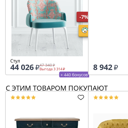
-7%
Стул
44 026
8 942
47 340
Выгода 3 314
+ 440 бонусов
С ЭТИМ ТОВАРОМ ПОКУПАЮТ