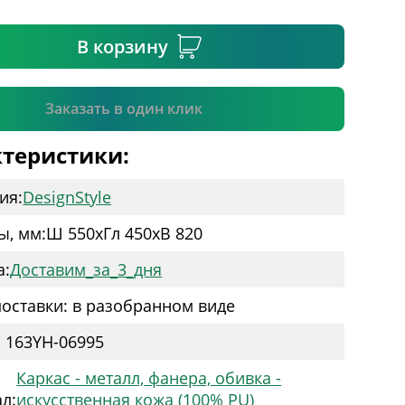
ательное поле
В корзину
Подтвердить
Заказать в один клик
теристики:
ия:
DesignStyle
ы, мм:
Ш 550
x
Гл 450
x
В 820
а:
Доставим_за_3_дня
оставки: в разобранном виде
: 163YH-06995
Каркас - металл, фанера, обивка -
л:
искусственная кожа (100% PU)