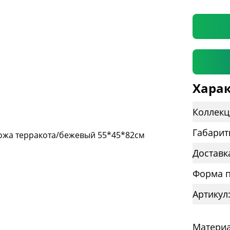
* необяз
Харак
Коллекц
Габарит
Доставк
Форма п
Артикул
Материа