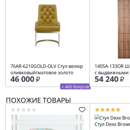
76AR-6210GOLD-OLV Стул велюр
140SA-133OR Ш
оливковый/матовое золото
с выдвижными 
46 000
54 240
орех, дверцы г
+ 460 бонусов
ПОХОЖИЕ ТОВАРЫ
Стул Dexx Brow