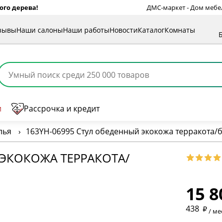
ого дерева!
ДМС-маркет - Дом мебели
зывы
Наши салоны
Наши работы
Новости
Каталог
Комнаты
и
Рассрочка и кредит
лья
›
163YH-06995 Стул обеденный экокожа терракота/
 ЭКОКОЖА ТЕРРАКОТА/
* обязат
15 8
* необяз
438
/ ме