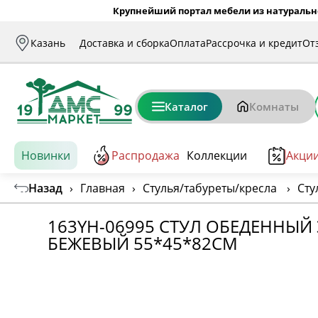
Крупнейший портал мебели из натуральн
Казань
Доставка и сборка
Оплата
Рассрочка и кредит
От
Каталог
Комнаты
Новинки
Распродажа
Коллекции
Акци
Назад
›
Главная
›
Стулья/табуреты/кресла
›
Сту
163YH-06995 СТУЛ ОБЕДЕННЫЙ
БЕЖЕВЫЙ 55*45*82СМ