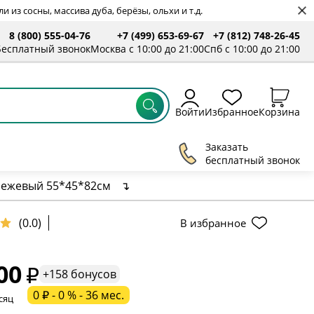
 из сосны, массива дуба, берёзы, ольхи и т.д.
8 (800) 555-04-76
+7 (499) 653-69-67
+7 (812) 748-26-45
Бесплатный звонок
Москва с 10:00 до 21:00
Спб с 10:00 до 21:00
Войти
Избранное
Корзина
Заказать
бесплатный звонок
бежевый 55*45*82см
↴
(0.0)
В избранное
ельное поле
00
ательное поле
+158 бонусов
0 ₽ - 0 % - 36 мес.
сяц