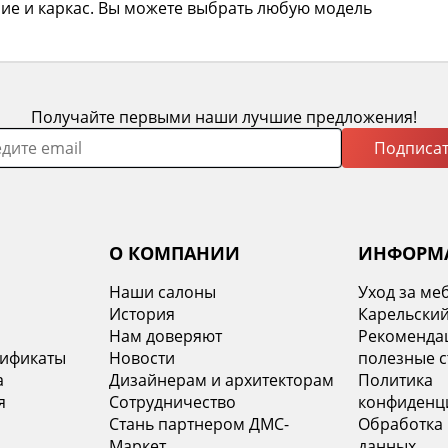
ение и каркас. Вы можете выбрать любую модель
Получайте первыми наши лучшие предложения!
Подписат
О КОМПАНИИ
ИНФОРМ
Наши салоны
Уход за ме
История
Карельский
х
Нам доверяют
Рекомендац
тификаты
Новости
полезные с
а
Дизайнерам и архитекторам
Политика
я
Сотрудничество
конфиденц
Стань партнером ДМС-
Обработка
Маркет
данных