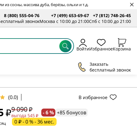
 из сосны, массива дуба, берёзы, ольхи и т.д.
8 (800) 555-04-76
+7 (499) 653-69-67
+7 (812) 748-26-45
Бесплатный звонок
Москва с 10:00 до 21:00
Спб с 10:00 до 21:00
Войти
Избранное
Корзина
Заказать
бесплатный звонок
ельное поле
(0.0)
В избранное
9 090
5
- 6 %
+85 бонусов
ательное поле
выгода 545
0 ₽ - 0 % - 36 мес.
сяц
ательное поле