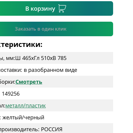
В корзину
Подтвердить
Заказать в один клик
теристики:
ы, мм:
Ш 465
x
Гл 510
x
В 785
оставки: в разобранном виде
борки:
Смотреть
: 149256
л:
металл/пластик
: желтый/черный
производитель: РОССИЯ