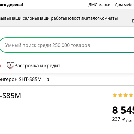
ого дерева!
ДМС-маркет - Дом мебели
зывы
Наши салоны
Наши работы
Новости
Каталог
Комнаты
и
Рассрочка и кредит
енгерон SHT-S85М
↴
* обязат
-S85М
8 54
* необяз
237
/ ме
* необяз