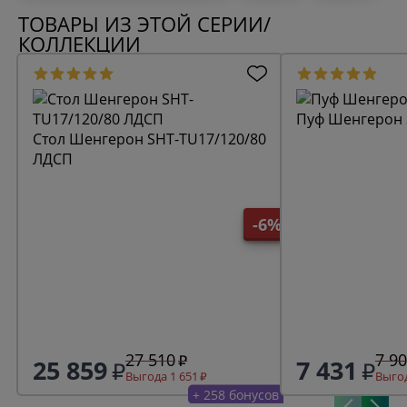
ТОВАРЫ ИЗ ЭТОЙ СЕРИИ/
КОЛЛЕКЦИИ
Пуф Шенгерон 
Стол Шенгерон SHT-TU17/120/80
ЛДСП
-6%
27 510
7 9
25 859
7 431
Выгода 1 651
Выгод
+ 258 бонусов