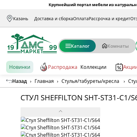
Крупнейший портал мебели из натуральн
Казань
Доставка и сборка
Оплата
Рассрочка и кредит
От
Каталог
Комнаты
Новинки
Распродажа
Коллекции
Акци
Назад
›
Главная
›
Стулья/табуреты/кресла
›
Сту
СТУЛ SHEFFILTON SHT-ST31-C1/S