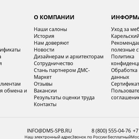
О КОМПАНИИ
ИНФОРМ
Наши салоны
Уход за ме
История
Карельский
х
Нам доверяют
Рекомендац
тификаты
Новости
полезные с
а
Дизайнерам и архитекторам
Политика
я
Сотрудничество
конфиденц
Стань партнером ДМС-
Обработка
Маркет
данных
клиентам
Отзывы
Сертифика
я обмена и
Вакансии
Пользоват
Результаты оценки труда
соглашени
Контакты
INFO@DMS-SPB.RU
8 (800) 555-04-76
+7
Наш электронный адрес
Звонок по России бесплатный
Моск