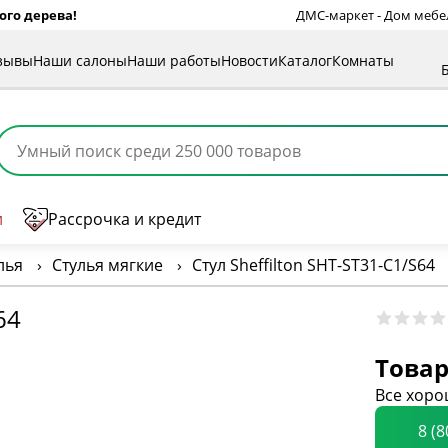
ого дерева!
ДМС-маркет - Дом мебели
зывы
Наши салоны
Наши работы
Новости
Каталог
Комнаты
и
Рассрочка и кредит
лья
›
Стулья мягкие
›
Стул Sheffilton SHT-ST31-C1/S64
64
Товар
Все хоро
8 (