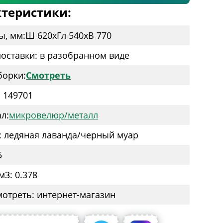
теристики:
ы, мм:
Ш 620
x
Гл 540
x
В 770
оставки: в разобранном виде
борки:
Смотреть
: 149701
л:
микровелюр/металл
: ледяная лаванда/черный муар
5
м3: 0.378
мотреть: интернет-магазин