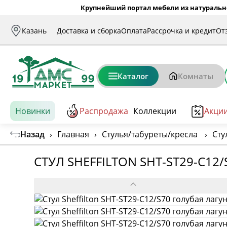
Крупнейший портал мебели из натуральн
Казань
Доставка и сборка
Оплата
Рассрочка и кредит
От
Каталог
Комнаты
Новинки
Распродажа
Коллекции
Акци
Назад
›
Главная
›
Стулья/табуреты/кресла
›
Сту
СТУЛ SHEFFILTON SHT-ST29-C12