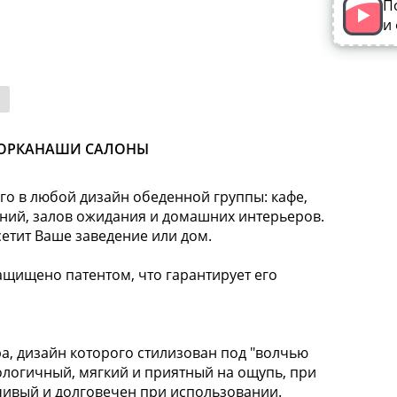
П
и
ОРКА
НАШИ САЛОНЫ
го в любой дизайн обеденной группы: кафе,
ений, залов ожидания и домашних интерьеров.
сетит Ваше заведение или дом.
ащищено патентом, что гарантирует его
ра, дизайн которого стилизован под "волчью
ологичный, мягкий и приятный на ощупь, при
чивый и долговечен при использовании.