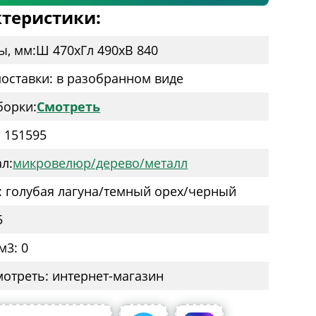
теристики:
ы, мм:
Ш 470
x
Гл 490
x
В 840
оставки: в разобранном виде
борки:
Смотреть
: 151595
л:
микровелюр/дерево/металл
: голубая лагуна/темный орех/черный
5
м3: 0
мотреть: интернет-магазин