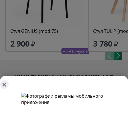
Стул GENIUS (mod 75)
Стул TULIP (mod
2 900
3 780
+ 29 бонусов
Получайте первыми наши лучшие предложения!
Подписаться