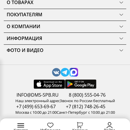
О ТОВАРАХ
ТОВАРЫ
ПОКУПАТЕЛЯМ
КОМНАТЫ
Как сделать заказ
КОЛЛЕКЦИИ
О КОМПАНИИ
Оплата
НОВИНКИ
Наши салоны
О ценах и скидках
РАСПРОДАЖА
ИНФОРМАЦИЯ
История
Подарочные сертификаты
АКЦИИ
Уход за мебелью
Нам доверяют
Доставка и сборка
ФОТО И ВИДЕО
Карельский стандарт
Новости
Замер помещения
Галерея
Рекомендации, советы, полезные статьи
Дизайнерам и архитекторам
Доп. услуги
3D туры по салонам
Политика конфиденциальности
Сотрудничество
Гарантия
Видео
Обработка персональных данных
Стань партнером ДМС-Маркет
Корпоративным клиентам
Наши работы
Сертификаты
Отзывы
Правила и условия обмена и возврата товара
Пользовательское соглашение
Вакансии
Результаты оценки труда
INFO@DMS-SPB.RU
8 (800) 555-04-76
Контакты
Наш электронный адрес
Звонок по России бесплатный
+7 (499) 653-69-67
+7 (812) 748-26-45
Москва с 10:00 до 21:00
Санкт-Петербург с 10:00 до 21:00