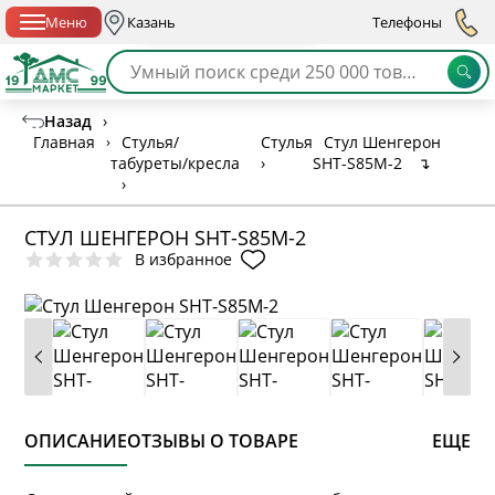
Спб с 10:00 до 21:00
Меню
Казань
Телефоны
Назад
›
Главная
›
Стулья/
Стулья
Стул Шенгерон
табуреты/кресла
›
SHT-S85М-2
↴
›
СТУЛ ШЕНГЕРОН SHT-S85М-2
В избранное
ОПИСАНИЕ
ОТЗЫВЫ О ТОВАРЕ
ЕЩЕ