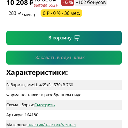
10 208
- 6 %
+102 бонусов
выгода 652
* необязательное поле
283
0 ₽ - 0 % - 36 мес.
/ месяц
* необязательное поле
В корзину
Подтвердить
Заказать в один клик
Характеристики:
Габариты, мм:
Ш 465
x
Гл 570
x
В 760
Форма поставки: в разобранном виде
Схема сборки:
Смотреть
Артикул: 164180
Материал:
пластик/пластик/металл