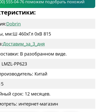
800) 555-04-76 поможем подобрать похожий
теристики:
ия:
Dobrin
ы, мм:
Ш 460
x
Гл 0
x
В 815
а:
Доставим_за_3_дня
оставки: В разобранном виде.
: LMZL-PP623
производитель: Китай
15
йный срок: 12 месяцев.
мотреть: интернет-магазин