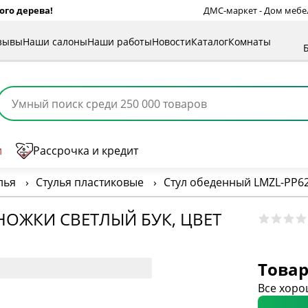
ого дерева!
ДМС-маркет - Дом мебели
зывы
Наши салоны
Наши работы
Новости
Каталог
Комнаты
и
Рассрочка и кредит
лья
›
Стулья пластиковые
›
Стул обеденный LMZL-PP62
НОЖКИ СВЕТЛЫЙ БУК, ЦВЕТ
Товар
Все хоро