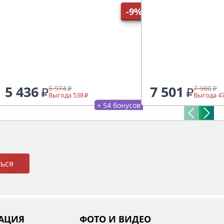
-9%
5 436
7 501
5 974
7 980
Выгода 538
Выгода 4
+ 54 бонусов
ься
АЦИЯ
ФОТО И ВИДЕО