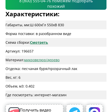
8 (800) 555-04-76 поможем подобрать
похожий
Характеристики:
Габариты, мм:
Ш 600
x
Гл 550
x
В 830
Форма поставки: в разобранном виде
Схема сборки:
Смотреть
Артикул: 196657
Материал:
микровелюр/дерево
Отделка: песчаная буря/прозрачный лак
Вес, кг: 6
Объем, м3: 0.402
Где посмотреть: интернет-магазин
Получить видео