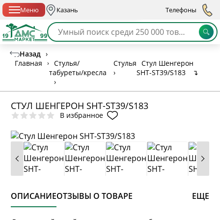
Спб с 10:00 до 21:00
Меню
Казань
Телефоны
Назад
›
Главная
›
Стулья/
Стулья
Стул Шенгерон
табуреты/кресла
›
SHT-ST39/S183
↴
›
СТУЛ ШЕНГЕРОН SHT-ST39/S183
В избранное
ОПИСАНИЕ
ОТЗЫВЫ О ТОВАРЕ
ЕЩЕ