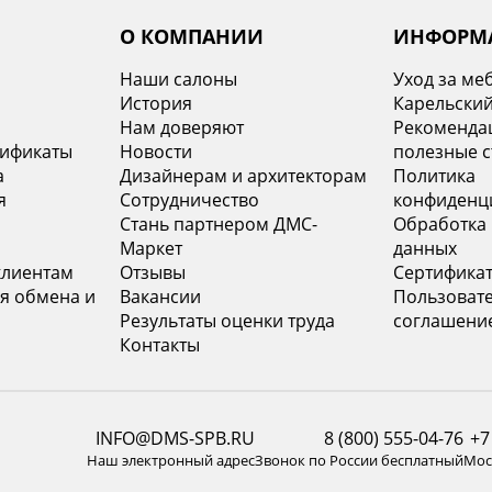
О КОМПАНИИ
ИНФОРМ
Наши салоны
Уход за ме
История
Карельский
х
Нам доверяют
Рекомендац
тификаты
Новости
полезные с
а
Дизайнерам и архитекторам
Политика
я
Сотрудничество
конфиденц
Стань партнером ДМС-
Обработка
Маркет
данных
клиентам
Отзывы
Сертифика
я обмена и
Вакансии
Пользоват
Результаты оценки труда
соглашени
Контакты
INFO@DMS-SPB.RU
8 (800) 555-04-76
+7
Наш электронный адрес
Звонок по России бесплатный
Моск