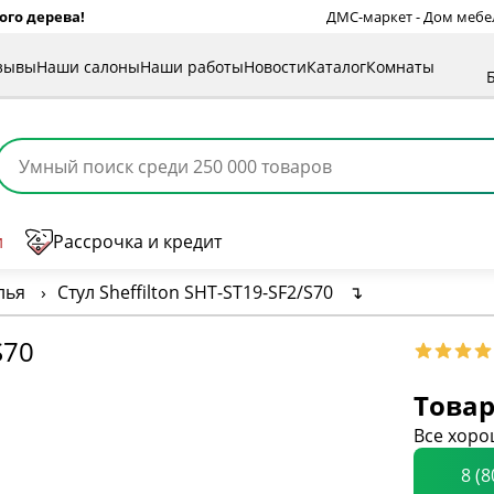
ого дерева!
ДМС-маркет - Дом мебели
зывы
Наши салоны
Наши работы
Новости
Каталог
Комнаты
и
Рассрочка и кредит
лья
›
Стул Sheffilton SHT-ST19-SF2/S70
↴
S70
Товар
Все хоро
8 (