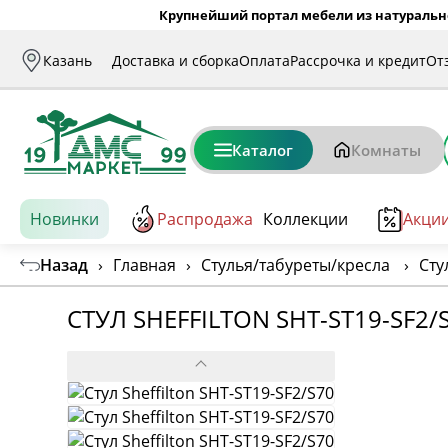
Крупнейший портал мебели из натуральн
Казань
Доставка и сборка
Оплата
Рассрочка и кредит
От
Каталог
Комнаты
Новинки
Распродажа
Коллекции
Акци
Назад
›
Главная
›
Стулья/табуреты/кресла
›
Сту
СТУЛ SHEFFILTON SHT-ST19-SF2/