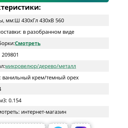
теристики:
ы, мм:
Ш 430
x
Гл 430
x
В 560
оставки: в разобранном виде
борки:
Смотреть
: 209801
л:
микровелюр/дерево/металл
: ванильный крем/темный орех
4
м3: 0.154
мотреть: интернет-магазин