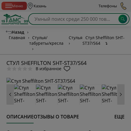
Спб с 10:00 до 21:00
Меню
Казань
Телефоны
Назад
›
Главная
›
Стулья/
Стулья
Стул Sheffilton SHT-
табуреты/кресла
›
ST37/S64
↴
›
СТУЛ SHEFFILTON SHT-ST37/S64
В избранное
ОПИСАНИЕ
ОТЗЫВЫ О ТОВАРЕ
ЕЩЕ