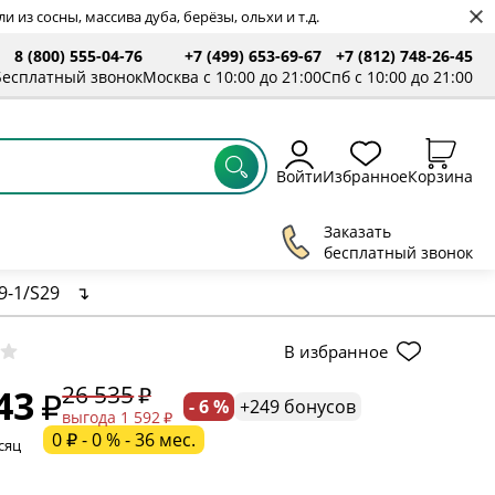
 из сосны, массива дуба, берёзы, ольхи и т.д.
8 (800) 555-04-76
+7 (499) 653-69-67
+7 (812) 748-26-45
Бесплатный звонок
Москва с 10:00 до 21:00
Спб с 10:00 до 21:00
Войти
Избранное
Корзина
Заказать
бесплатный звонок
9-1/S29
↴
ельное поле
В избранное
26 535
43
- 6 %
+249 бонусов
ательное поле
выгода 1 592
0 ₽ - 0 % - 36 мес.
сяц
ательное поле