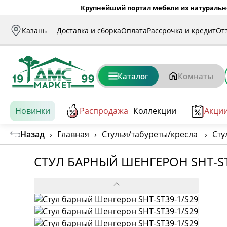
Крупнейший портал мебели из натуральн
Казань
Доставка и сборка
Оплата
Рассрочка и кредит
От
Каталог
Комнаты
Новинки
Распродажа
Коллекции
Акци
Назад
›
Главная
›
Стулья/табуреты/кресла
›
Сту
СТУЛ БАРНЫЙ ШЕНГЕРОН SHT-ST