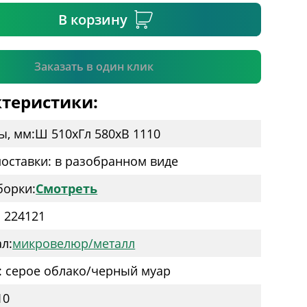
В корзину
Подтвердить
Заказать в один клик
теристики:
ы, мм:
Ш 510
x
Гл 580
x
В 1110
оставки: в разобранном виде
борки:
Смотреть
: 224121
л:
микровелюр/металл
: серое облако/черный муар
10