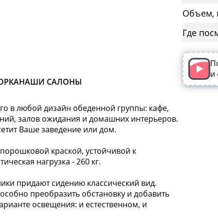
Объем, 
Где пос
П
и
ОРКА
НАШИ САЛОНЫ
го в любой дизайн обеденной группы: кафе,
ений, залов ожидания и домашних интерьеров.
сетит Ваше заведение или дом.
рошковой краской, устойчивой к
ческая нагрузка - 260 кг.
ки придают сидению классический вид.
способно преобразить обстановку и добавить
арианте освещения: и естественном, и