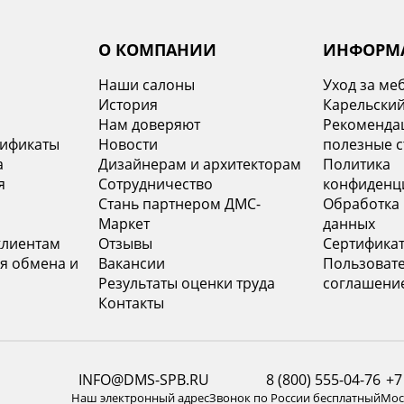
О КОМПАНИИ
ИНФОРМ
Наши салоны
Уход за ме
История
Карельский
х
Нам доверяют
Рекомендац
тификаты
Новости
полезные с
а
Дизайнерам и архитекторам
Политика
я
Сотрудничество
конфиденц
Стань партнером ДМС-
Обработка
Маркет
данных
клиентам
Отзывы
Сертифика
я обмена и
Вакансии
Пользоват
Результаты оценки труда
соглашени
Контакты
INFO@DMS-SPB.RU
8 (800) 555-04-76
+7
Наш электронный адрес
Звонок по России бесплатный
Моск