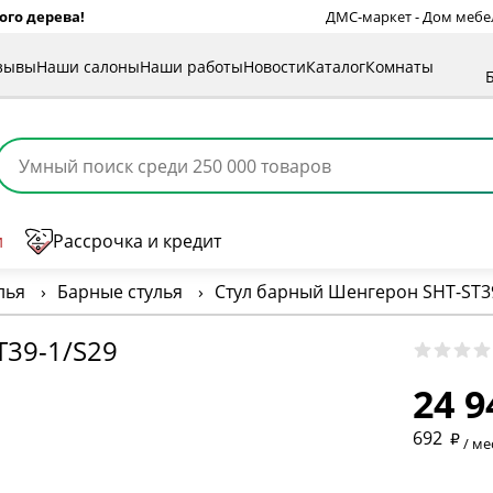
ого дерева!
ДМС-маркет - Дом мебели
зывы
Наши салоны
Наши работы
Новости
Каталог
Комнаты
и
Рассрочка и кредит
лья
›
Барные стулья
›
Стул барный Шенгерон SHT-ST3
* обязат
39-1/S29
24 9
* необяз
692
/ ме
* необяз