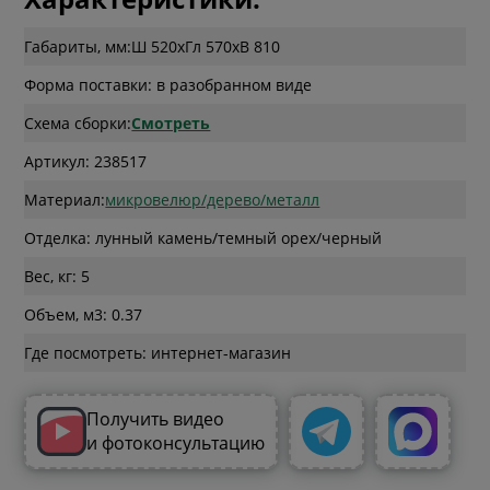
Габариты, мм:
Ш 520
x
Гл 570
x
В 810
Форма поставки: в разобранном виде
Схема сборки:
Смотреть
Артикул: 238517
Материал:
микровелюр/дерево/металл
Отделка: лунный камень/темный орех/черный
Вес, кг: 5
Объем, м3: 0.37
Где посмотреть: интернет-магазин
Получить видео
и фотоконсультацию