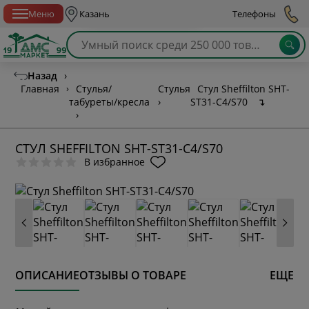
Спб с 10:00 до 21:00
Меню
Казань
Телефоны
Назад
›
Главная
›
Стулья/
Стулья
Стул Sheffilton SHT-
табуреты/кресла
›
ST31-C4/S70
↴
›
СТУЛ SHEFFILTON SHT-ST31-C4/S70
В избранное
ОПИСАНИЕ
ОТЗЫВЫ О ТОВАРЕ
ЕЩЕ