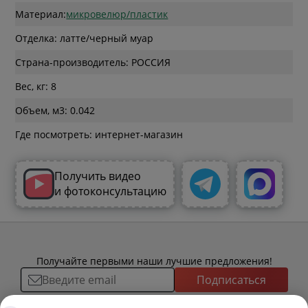
Материал:
микровелюр/пластик
Отделка: латте/черный муар
Страна-производитель: РОССИЯ
Вес, кг: 8
Объем, м3: 0.042
Где посмотреть: интернет-магазин
Получить видео
и фотоконсультацию
Получайте первыми наши лучшие предложения!
Подписаться