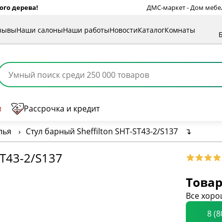
ого дерева!
ДМС-маркет - Дом мебели
зывы
Наши салоны
Наши работы
Новости
Каталог
Комнаты
и
Рассрочка и кредит
лья
›
Стул барный Sheffilton SHT-ST43-2/S137
↴
T43-2/S137
Товар
Все хоро
8 (