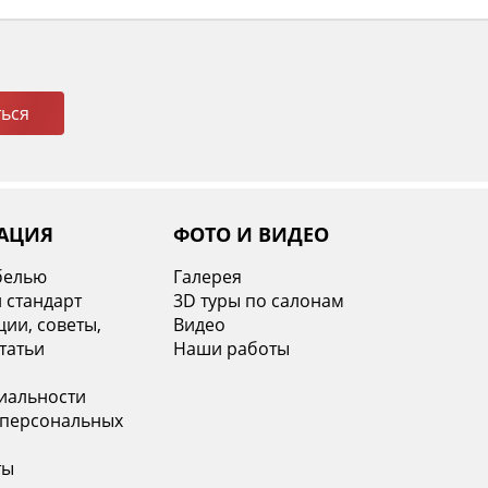
ься
АЦИЯ
ФОТО И ВИДЕО
белью
Галерея
 стандарт
3D туры по салонам
ии, советы,
Видео
татьи
Наши работы
иальности
 персональных
ты