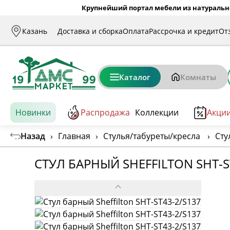
Крупнейший портал мебели из натуральн
Казань
Доставка и сборка
Оплата
Рассрочка и кредит
От
Каталог
Комнаты
Новинки
Распродажа
Коллекции
Акци
Назад
›
Главная
›
Стулья/табуреты/кресла
›
Сту
СТУЛ БАРНЫЙ SHEFFILTON SHT-S