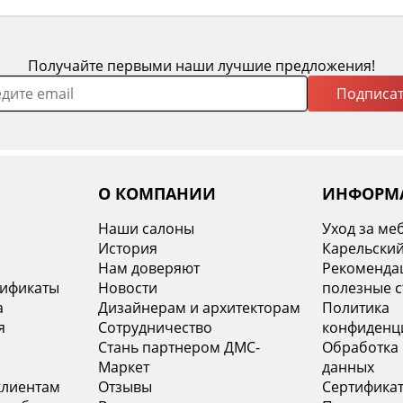
Получайте первыми наши лучшие предложения!
Подписат
О КОМПАНИИ
ИНФОРМ
Наши салоны
Уход за ме
История
Карельский
х
Нам доверяют
Рекомендац
тификаты
Новости
полезные с
а
Дизайнерам и архитекторам
Политика
я
Сотрудничество
конфиденц
Стань партнером ДМС-
Обработка
Маркет
данных
клиентам
Отзывы
Сертифика