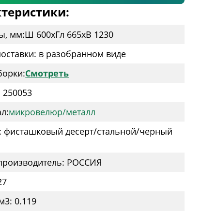
теристики:
ы, мм:
Ш 600
x
Гл 665
x
В 1230
оставки: в разобранном виде
борки:
Смотреть
: 250053
л:
микровелюр/металл
: фисташковый десерт/стальной/черный
производитель: РОССИЯ
27
м3: 0.119