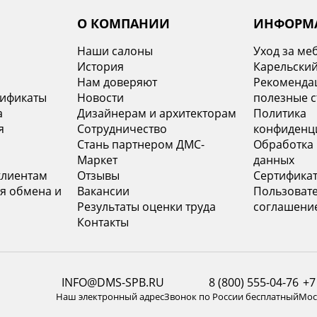
О КОМПАНИИ
ИНФОРМ
Наши салоны
Уход за ме
История
Карельский
х
Нам доверяют
Рекомендац
тификаты
Новости
полезные с
а
Дизайнерам и архитекторам
Политика
я
Сотрудничество
конфиденц
Стань партнером ДМС-
Обработка
Маркет
данных
клиентам
Отзывы
Сертифика
я обмена и
Вакансии
Пользоват
Результаты оценки труда
соглашени
Контакты
INFO@DMS-SPB.RU
8 (800) 555-04-76
+7
Наш электронный адрес
Звонок по России бесплатный
Моск