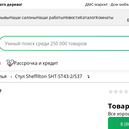
ого дерева!
ДМС-маркет - Дом мебели
зывы
Наши салоны
Наши работы
Новости
Каталог
Комнаты
и
Рассрочка и кредит
лья
›
Стул Sheffilton SHT-ST43-2/S37
↴
7
Товар
Все хоро
8 (