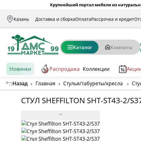
Крупнейший портал мебели из натуральн
Казань
Доставка и сборка
Оплата
Рассрочка и кредит
От
Каталог
Комнаты
Новинки
Распродажа
Коллекции
Акци
Назад
›
Главная
›
Стулья/табуреты/кресла
›
Сту
СТУЛ SHEFFILTON SHT-ST43-2/S3