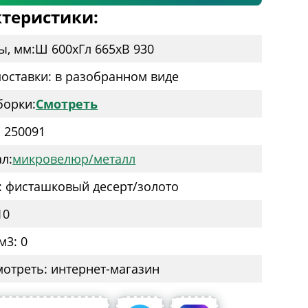
теристики:
ы, мм:
Ш 600
x
Гл 665
x
В 930
оставки: в разобранном виде
борки:
Смотреть
: 250091
л:
микровелюр/металл
: фисташковый десерт/золото
10
м3: 0
мотреть: интернет-магазин