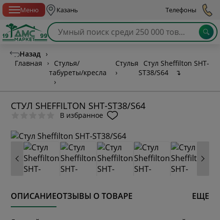
Спб с 10:00 до 21:00
Меню
Казань
Телефоны
Назад
›
Главная
›
Стулья/
Стулья
Стул Sheffilton SHT-
табуреты/кресла
›
ST38/S64
↴
›
СТУЛ SHEFFILTON SHT-ST38/S64
В избранное
ОПИСАНИЕ
ОТЗЫВЫ О ТОВАРЕ
ЕЩЕ