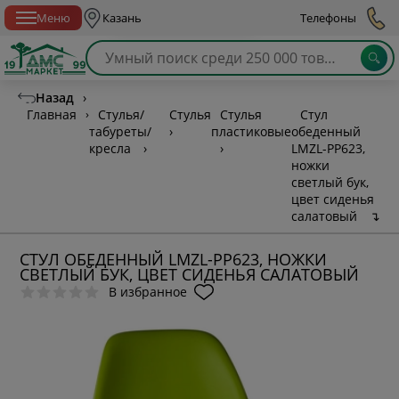
Спб с 10:00 до 21:00
Меню
Казань
Телефоны
Назад
›
Главная
›
Стулья/
Стулья
Стулья
Стул
табуреты/
›
пластиковые
обеденный
кресла
›
›
LMZL-PP623,
ножки
светлый бук,
цвет сиденья
салатовый
↴
СТУЛ ОБЕДЕННЫЙ LMZL-PP623, НОЖКИ
СВЕТЛЫЙ БУК, ЦВЕТ СИДЕНЬЯ САЛАТОВЫЙ
В избранное