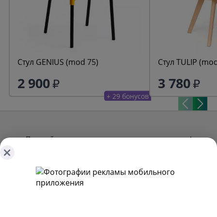
Стул GENIUS (mod 75)
Стул TULIP (mod
2 900
3 780
+ 29 бонусов
Получайте первыми наши лучшие предложения!
Подписаться
О ТОВАРАХ