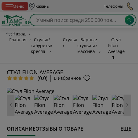
Спб с 10:00 до 21:00
Меню
Казань
Телефоны
Назад
›
Главная
›
Стулья/
Стулья
Барные
Стул
табуреты/
›
стулья из
Filon
кресла
›
массива
›
Average
↴
СТУЛ FILON AVERAGE
(0.0)
В избранное
ОПИСАНИЕ
ОТЗЫВЫ О ТОВАРЕ
ЕЩЕ