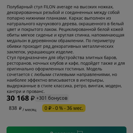
Полубарный стул FILON average на высоких ножках,
декорированных резьбой и соединенных между собой
попарно нижними планками. Каркас выполнен из
натурального каучукового дерева, окрашенного в белый
цвет и покрытого лаком. Рециклированной белой кожей
обиты мягкое сиденье и круглая спинка, напоминающая
медальон в деревянном обрамлении. По периметру
обивки проходит ряд декоративных металлических
заклепок, украшающих изделие.
Стул предназначен для обустройства элитных баров,
ресторанов, ночных клубов и кафе, подойдет также и для
оригинально оформленных гостиных. Модель
сочетается с любыми стилевыми направлениями, но
наиболее эффектно вписывается в интерьеры,
* обязательное поле
выдержанные в стиле классика, ретро, винтаж, модерн,
кантри и прованс.
30 168
+301 бонусов
* необязательное поле
838
0 ₽ - 0 % - 36 мес.
/ месяц
* необязательное поле