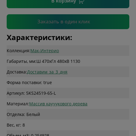
В корзину
Подтвердить
Заказать в один клик
Характеристики:
Коллекция:
Мак-Интерио
Габариты, мм:
Ш 470
x
Гл 480
x
В 1130
Доставка:
Доставим_за_3_дня
Форма поставки: true
Артикул: 5KS24519-65-L
Материал:
Массив каучукового дерева
Отделка: Белый
Вес, кг: 8
Объем, м3: 0.254928