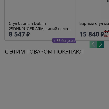
Стул барный Dublin
Барный стул ма
25DNKRUGER ARM, синий велюр
17
8 547
15 840
(MJ9-117)
Выг
+ 85 бонусов
С ЭТИМ ТОВАРОМ ПОКУПАЮТ