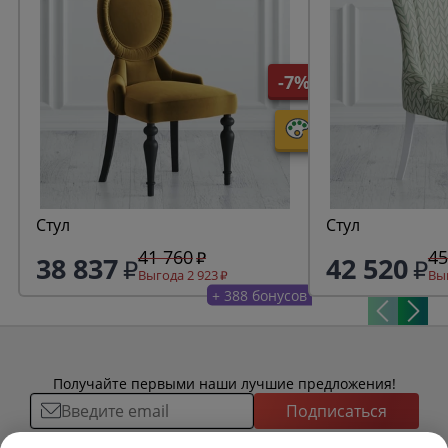
-7%
Стул
Стул
41 760
45
38 837
42 520
Выгода 2 923
Выг
+ 388 бонусов
Получайте первыми наши лучшие предложения!
Подписаться