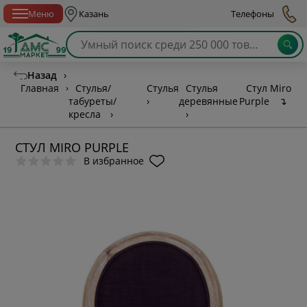
Спб с 10:00 до 21:00
Меню
Казань
Телефоны
Назад
›
Главная
›
Стулья/
Стулья
Стулья
Стул Miro
табуреты/
›
деревянные
Purple
↴
кресла
›
›
СТУЛ MIRO PURPLE
В избранное