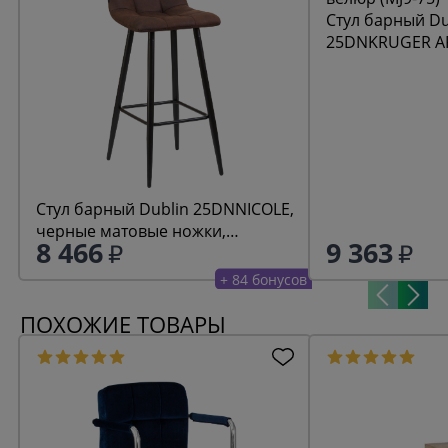
Стул барный Du
25DNKRUGER AR
велюр (MJ9-75)
Стул барный Dublin 25DNNICOLE,
черные матовые ножки,
8 466
9 363
коричневая микрофибра (PK-03)
+ 84 бонусов
ПОХОЖИЕ ТОВАРЫ