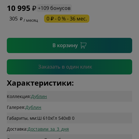
10 995
+109 бонусов
* необязательное поле
305
0 ₽ - 0 % - 36 мес.
/ месяц
* необязательное поле
В корзину
Подтвердить
Заказать в один клик
Характеристики:
Коллекция:
Дублин
Галерея:
Дублин
Габариты, мм:
Ш 610
x
Гл 540
x
В 0
Доставка:
Доставим_за_3_дня