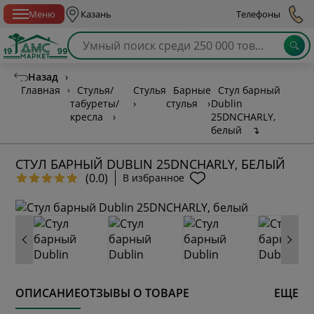
Спб с 10:00 до 21:00
Меню
Казань
Телефоны
Назад
›
Главная
›
Стулья/
Стулья
Барные
Стул барный
табуреты/
›
стулья
›
Dublin
кресла
›
25DNCHARLY,
белый
↴
СТУЛ БАРНЫЙ DUBLIN 25DNCHARLY, БЕЛЫЙ
(0.0)
В избранное
ОПИСАНИЕ
ОТЗЫВЫ О ТОВАРЕ
ЕЩЕ
* обязательное поле