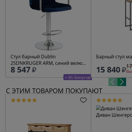
Стул барный Dublin
Барный стул ма
25DNKRUGER ARM, синий велюр
17
8 547
15 840
(MJ9-117)
Выг
+ 85 бонусов
С ЭТИМ ТОВАРОМ ПОКУПАЮТ
Диван Шенгеро