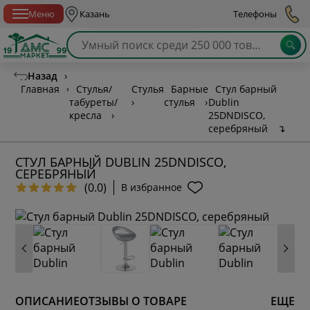
Спб с 10:00 до 21:00
Меню
Казань
Телефоны
Назад
›
Главная
›
Стулья/
Стулья
Барные
Стул барный
табуреты/
›
стулья
›
Dublin
кресла
›
25DNDISCO,
серебряный
↴
СТУЛ БАРНЫЙ DUBLIN 25DNDISCO,
СЕРЕБРЯНЫЙ
(0.0)
В избранное
ОПИСАНИЕ
ОТЗЫВЫ О ТОВАРЕ
ЕЩЕ
* обязательное поле