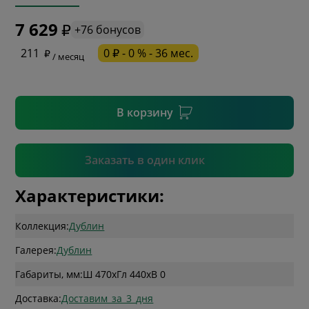
7 629
+76 бонусов
* необязательное поле
211
0 ₽ - 0 % - 36 мес.
/ месяц
* необязательное поле
В корзину
Подтвердить
Заказать в один клик
Характеристики:
Коллекция:
Дублин
Галерея:
Дублин
Габариты, мм:
Ш 470
x
Гл 440
x
В 0
Доставка:
Доставим_за_3_дня