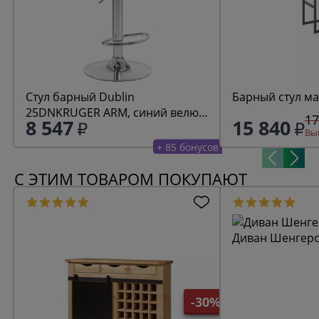
Стул барный Dublin
Барный стул ма
25DNKRUGER ARM, синий велюр
17
8 547
15 840
(MJ9-117)
Выг
+ 85 бонусов
С ЭТИМ ТОВАРОМ ПОКУПАЮТ
Диван Шенгеро
-30%