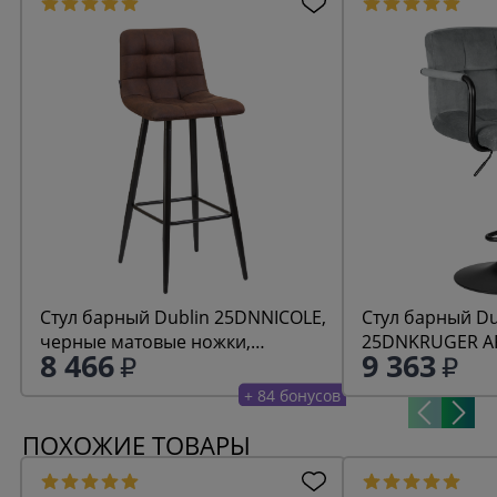
Стул барный Dublin 25DNNICOLE,
Стул барный Du
черные матовые ножки,
25DNKRUGER AR
8 466
9 363
коричневая микрофибра (PK-03)
велюр (MJ9-75)
+ 84 бонусов
ПОХОЖИЕ ТОВАРЫ