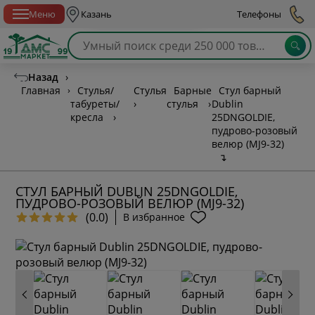
Спб с 10:00 до 21:00
Меню
Казань
Телефоны
Назад
›
Главная
›
Стулья/
Стулья
Барные
Стул барный
табуреты/
›
стулья
›
Dublin
кресла
›
25DNGOLDIE,
пудрово-розовый
велюр (MJ9-32)
↴
СТУЛ БАРНЫЙ DUBLIN 25DNGOLDIE,
ПУДРОВО-РОЗОВЫЙ ВЕЛЮР (MJ9-32)
(0.0)
В избранное