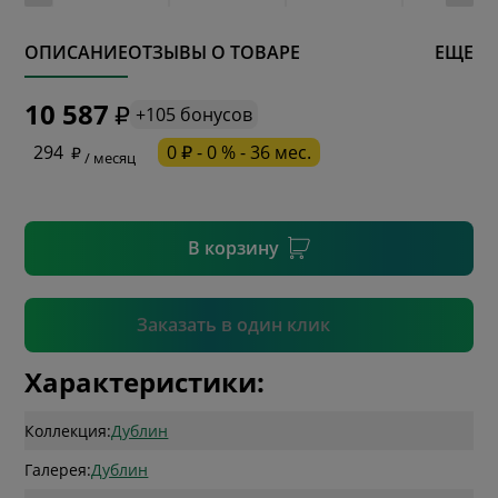
ОПИСАНИЕ
ОТЗЫВЫ О ТОВАРЕ
ЕЩЕ
* обязательное поле
10 587
+105 бонусов
* необязательное поле
294
0 ₽ - 0 % - 36 мес.
/ месяц
* необязательное поле
В корзину
Подтвердить
Заказать в один клик
Характеристики:
Коллекция:
Дублин
Галерея:
Дублин