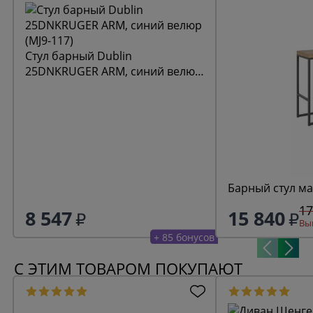
Стул барный Dublin
25DNKRUGER ARM, синий велюр
(MJ9-117)
Барный стул ма
17
8 547
15 840
Выг
+ 85 бонусов
С ЭТИМ ТОВАРОМ ПОКУПАЮТ