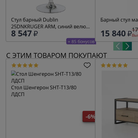
Стул барный Dublin
Барный стул ма
25DNKRUGER ARM, синий велюр
17
8 547
15 840
(MJ9-117)
Выг
+ 85 бонусов
С ЭТИМ ТОВАРОМ ПОКУПАЮТ
Стол Шенгерон SHT-T13/80
ЛДСП
-6%