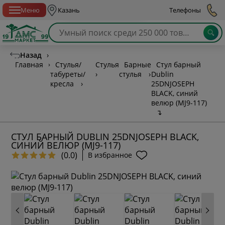
Спб с 10:00 до 21:00
Меню
Казань
Телефоны
Назад
›
Главная
›
Стулья/
Стулья
Барные
Стул барный
табуреты/
›
стулья
›
Dublin
кресла
›
25DNJOSEPH
BLACK, синий
велюр (MJ9-117)
↴
СТУЛ БАРНЫЙ DUBLIN 25DNJOSEPH BLACK,
СИНИЙ ВЕЛЮР (MJ9-117)
(0.0)
В избранное