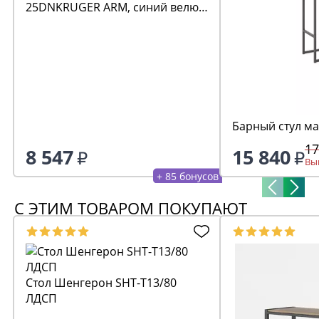
25DNKRUGER ARM, синий велюр
(MJ9-117)
Барный стул ма
17
8 547
15 840
Выг
+ 85 бонусов
С ЭТИМ ТОВАРОМ ПОКУПАЮТ
Стол Шенгерон SHT-T13/80
ЛДСП