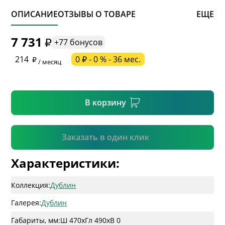
ОПИСАНИЕ
ОТЗЫВЫ О ТОВАРЕ
ЕЩЕ
* обязательное поле
7 731
+77 бонусов
* необязательное поле
214
0 ₽ - 0 % - 36 мес.
/ месяц
* необязательное поле
В корзину
Подтвердить
Заказать в один клик
Характеристики:
Коллекция:
Дублин
Галерея:
Дублин
Габариты, мм:
Ш 470
x
Гл 490
x
В 0