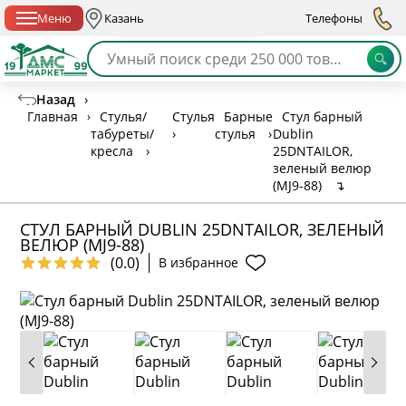
Спб с 10:00 до 21:00
Меню
Казань
Телефоны
Назад
›
Главная
›
Стулья/
Стулья
Барные
Стул барный
табуреты/
›
стулья
›
Dublin
кресла
›
25DNTAILOR,
зеленый велюр
(MJ9-88)
↴
СТУЛ БАРНЫЙ DUBLIN 25DNTAILOR, ЗЕЛЕНЫЙ
ВЕЛЮР (MJ9-88)
(0.0)
В избранное