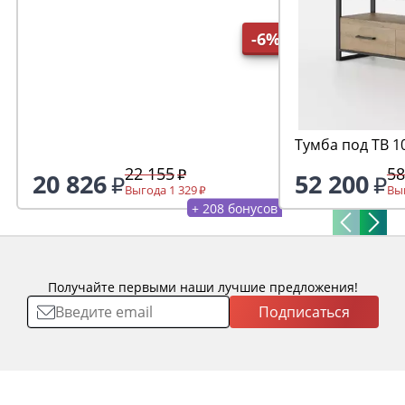
-6%
Тумба под ТВ 1
22 155
58
20 826
52 200
Выгода 1 329
Выг
+ 208 бонусов
Получайте первыми наши лучшие предложения!
Подписаться