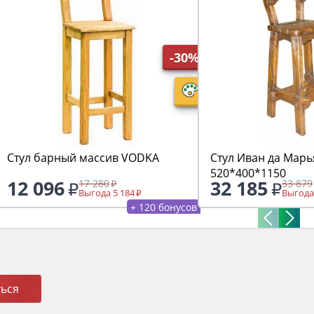
-30%
Стул барный массив VODKA
Стул Иван да Мар
520*400*1150
12 096
32 185
17 280
33 879
Выгода 5 184
Выгода
+ 120 бонусов
ься