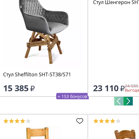
Стул Шенгерон SH
Стул Sheffilton SHT-ST38/S71
15 385
23 110
24 585
Выгода
+ 153 бонусов