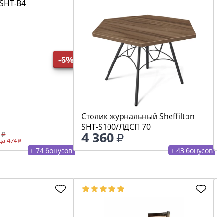
SHT-B4
-6%
Столик журнальный Sheffilton
SHT-S100/ЛДСП 70
4 360
5
а 474
+ 74 бонусов
+ 43 бонусов