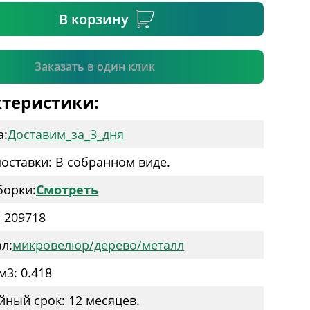
В корзину
Подтвердить
Заказать в один клик
теристики:
а:
Доставим_за_3_дня
оставки: В собранном виде.
борки:
Смотреть
: 209718
л:
микровелюр/дерево/металл
м3: 0.418
йный срок: 12 месяцев.