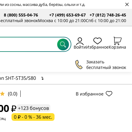
 из сосны, массива дуба, берёзы, ольхи и т.д.
8 (800) 555-04-76
+7 (499) 653-69-67
+7 (812) 748-26-45
Бесплатный звонок
Москва с 10:00 до 21:00
Спб с 10:00 до 21:00
Войти
Избранное
Корзина
Заказать
бесплатный звонок
ton SHT-ST35/S80
↴
ельное поле
(0.0)
В избранное
00
ательное поле
+123 бонусов
0 ₽ - 0 % - 36 мес.
сяц
ательное поле