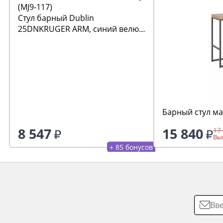
Стул барный Dublin
25DNKRUGER ARM, синий велюр
(MJ9-117)
Барный стул ма
8 547
15 840
17
Выг
+ 85 бонусов