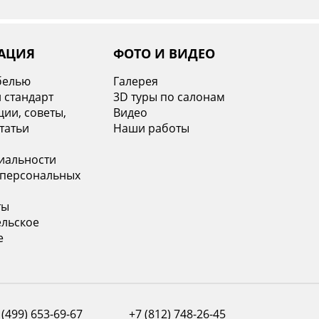
АЦИЯ
ФОТО И ВИДЕО
белью
Галерея
 стандарт
3D туры по салонам
ии, советы,
Видео
татьи
Наши работы
иальности
 персональных
ты
ельское
е
 (499) 653-69-67
+7 (812) 748-26-45