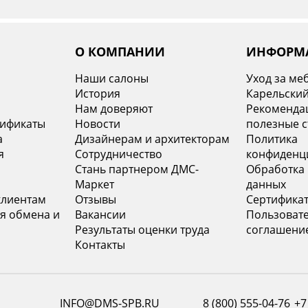
О КОМПАНИИ
ИНФОРМ
Наши салоны
Уход за ме
История
Карельский
х
Нам доверяют
Рекомендац
тификаты
Новости
полезные с
а
Дизайнерам и архитекторам
Политика
я
Сотрудничество
конфиденц
Стань партнером ДМС-
Обработка
Маркет
данных
клиентам
Отзывы
Сертифика
я обмена и
Вакансии
Пользоват
Результаты оценки труда
соглашени
Контакты
INFO@DMS-SPB.RU
8 (800) 555-04-76
+7