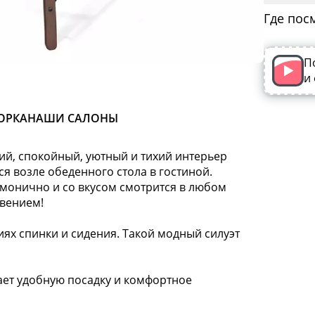
Где пос
П
и
ОРКА
НАШИ САЛОНЫ
кий, спокойный, уютный и тихий интерьер
ся возле обеденного стола в гостиной.
рмонично и со вкусом смотрится в любом
овением!
х спинки и сидения. Такой модный силуэт
т удобную посадку и комфортное