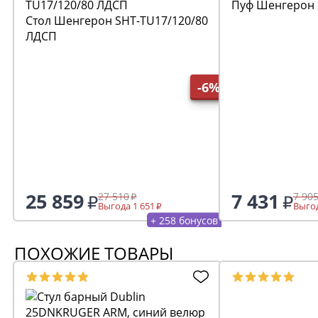
Пуф Шенгерон 
Стол Шенгерон SHT-TU17/120/80
ЛДСП
-6%
25 859
7 431
27 510
7 90
Выгода 1 651
Выгод
+ 258 бонусов
ПОХОЖИЕ ТОВАРЫ