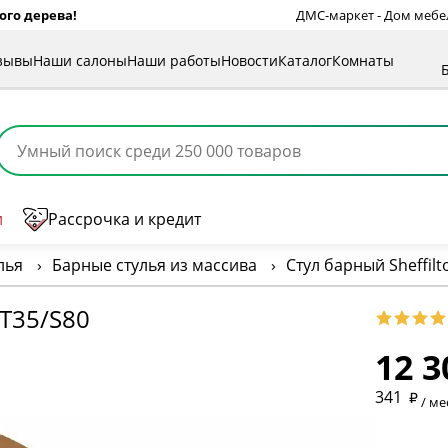
ого дерева!
ДМС-маркет - Дом мебели
зывы
Наши салоны
Наши работы
Новости
Каталог
Комнаты
и
Рассрочка и кредит
лья
›
Барные стулья из массива
›
Стул барный Sheffil
* обязат
T35/S80
12 3
* необяз
341
/ ме
* необяз