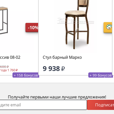
-10%
ссив 08-02
Стул барный Марко
9 938
 600
ода 1 760
+ 158 бонусов
+ 99 бонусов
Получайте первыми наши лучшие предложения!
Подписат