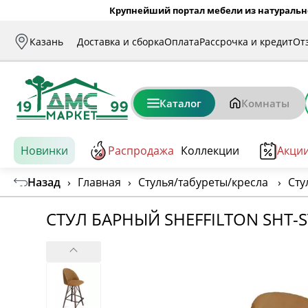
Крупнейший портал мебели из натуральн
Казань
Доставка и сборка
Оплата
Рассрочка и кредит
От
Каталог
Комнаты
Новинки
Распродажа
Коллекции
Акци
Назад
›
Главная
›
Стулья/табуреты/кресла
›
Сту
СТУЛ БАРНЫЙ SHEFFILTON SHT-S