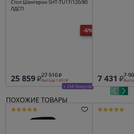
Стол Шенгерон SHT-TU17/120/80
ЛДСП
-6%
27 510
7 9
25 859
7 431
Выгода 1 651
Выгод
+ 258 бонусов
ПОХОЖИЕ ТОВАРЫ