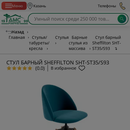
Спб с 10:00 до 21:00
Меню
Казань
Телефоны
Назад
›
Главная
›
Стулья/
Стулья
Барные
Стул барный
табуреты/
›
стулья из
Sheffilton SHT-
кресла
›
массива
›
ST35/S93
↴
СТУЛ БАРНЫЙ SHEFFILTON SHT-ST35/S93
(0.0)
В избранное