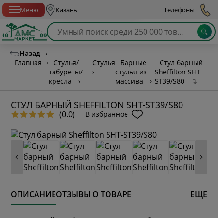
Спб с 10:00 до 21:00
Меню
Казань
Телефоны
Назад
›
Главная
›
Стулья/
Стулья
Барные
Стул барный
табуреты/
›
стулья из
Sheffilton SHT-
кресла
›
массива
›
ST39/S80
↴
СТУЛ БАРНЫЙ SHEFFILTON SHT-ST39/S80
(0.0)
В избранное
ОПИСАНИЕ
ОТЗЫВЫ О ТОВАРЕ
ЕЩЕ