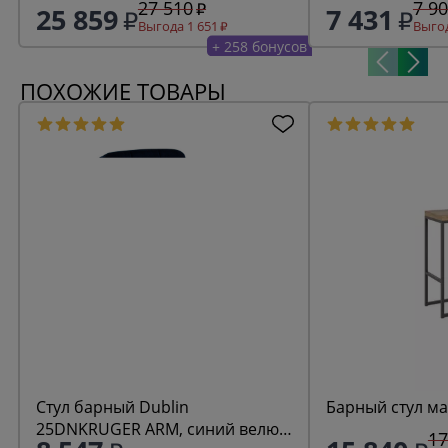
27 510
7 9
25 859
7 431
Выгода 1 651
Выгод
+ 258 бонусов
ПОХОЖИЕ ТОВАРЫ
Стул барный Dublin
Барный стул ма
25DNKRUGER ARM, синий велюр
17