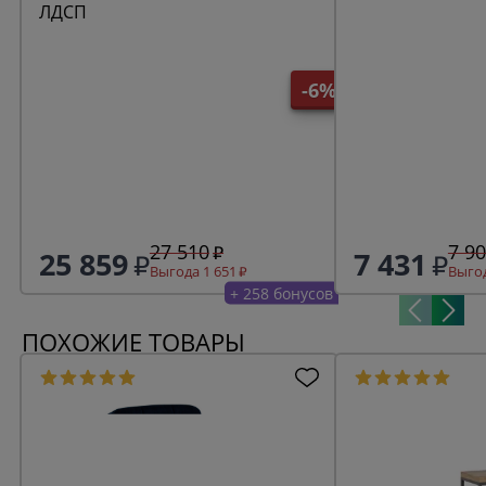
ЛДСП
-6%
27 510
7 9
25 859
7 431
Выгода 1 651
Выгод
+ 258 бонусов
ПОХОЖИЕ ТОВАРЫ