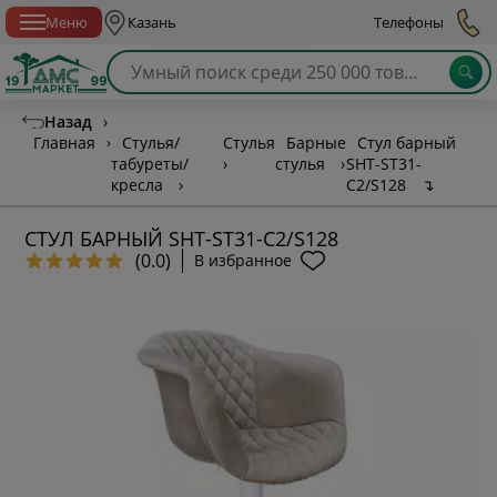
Спб с 10:00 до 21:00
Меню
Казань
Телефоны
Назад
›
Главная
›
Стулья/
Стулья
Барные
Стул барный
табуреты/
›
стулья
›
SHT-ST31-
кресла
›
С2/S128
↴
СТУЛ БАРНЫЙ SHT-ST31-С2/S128
(0.0)
В избранное