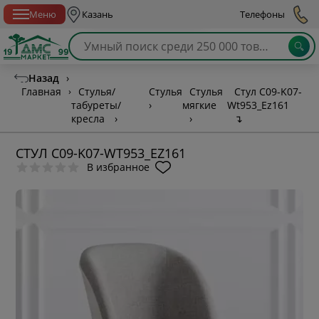
Спб с 10:00 до 21:00
Меню
Казань
Телефоны
Назад
›
Главная
›
Стулья/
Стулья
Стулья
Стул C09-K07-
табуреты/
›
мягкие
Wt953_Ez161
кресла
›
›
↴
СТУЛ C09-K07-WT953_EZ161
В избранное