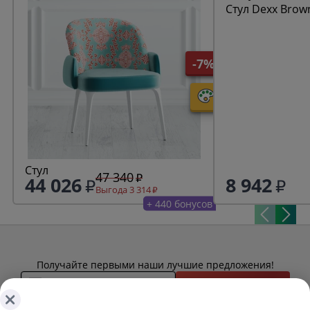
Стул Dexx Brow
-7%
Стул
47 340
44 026
8 942
Выгода 3 314
+ 440 бонусов
Получайте первыми наши лучшие предложения!
Подписаться