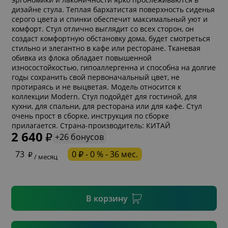
дизайне стула. Теплая бархатистая поверхность сиденья
серого цвета и спинки обеспечит максимальный уют и
комфорт. Стул отлично выглядит со всех сторон, он
создаст комфортную обстановку дома, будет смотреться
стильно и элегантно в кафе или ресторане. Тканевая
обивка из флока обладает повышенной
износостойкостью, гипоаллергенна и способна на долгие
годы сохранить свой первоначальный цвет, не
протираясь и не выцветая. Модель относится к
коллекции Modern. Стул подойдёт для гостиной, для
кухни, для спальни, для ресторана или для кафе. Стул
* обязательное поле
очень прост в сборке, инструкция по сборке
прилагается. Страна-производитель: КИТАЙ
2 640
+26 бонусов
* необязательное поле
73
0 ₽ - 0 % - 36 мес.
/ месяц
* необязательное поле
В корзину