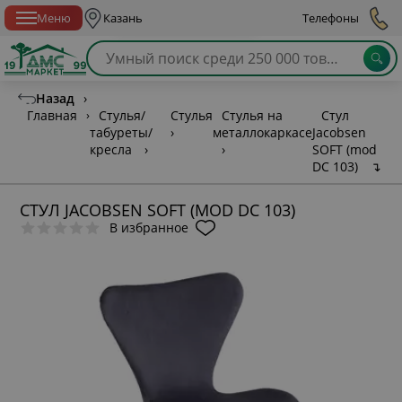
Спб с 10:00 до 21:00
Меню
Казань
Телефоны
Назад
›
Главная
›
Стулья/
Стулья
Стулья на
Стул
табуреты/
›
металлокаркасе
Jacobsen
кресла
›
›
SOFT (mod
DC 103)
↴
СТУЛ JACOBSEN SOFT (MOD DC 103)
В избранное