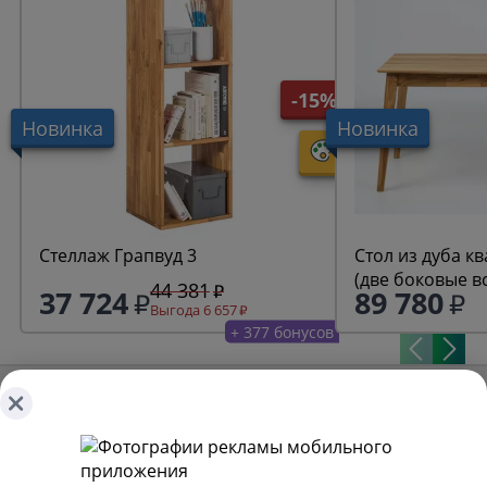
-15%
Новинка
Новинка
Стеллаж Грапвуд 3
Стол из дуба к
(две боковые в
44 381
37 724
89 780
Выгода 6 657
+ 377 бонусов
Получайте первыми наши лучшие предложения!
Подписаться