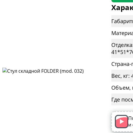
Харак
Габарит
Материа
Отделка:
41*51*7
Страна-
Вес, кг: 
Объем, 
Где пос
П
и