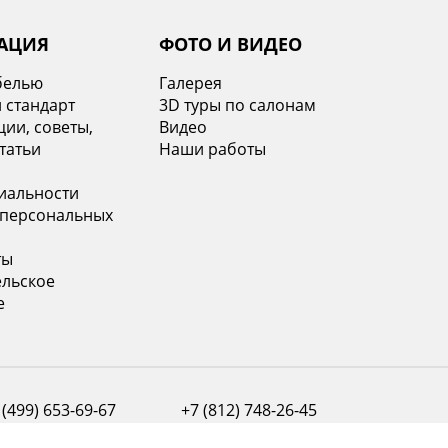
АЦИЯ
ФОТО И ВИДЕО
белью
Галерея
 стандарт
3D туры по салонам
ии, советы,
Видео
татьи
Наши работы
иальности
 персональных
ты
ельское
е
 (499) 653-69-67
+7 (812) 748-26-45
ва с 10:00 до 21:00
Санкт-Петербург с 10:00 до 21:00