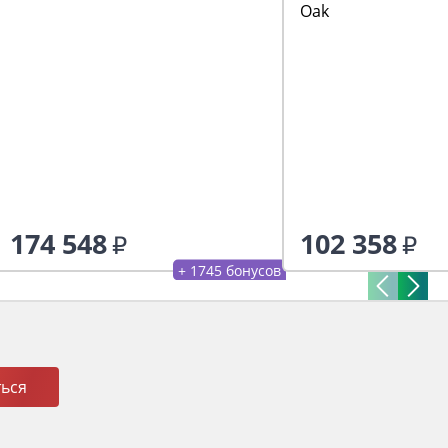
Oak
174 548
102 358
+ 1745 бонусов
ься