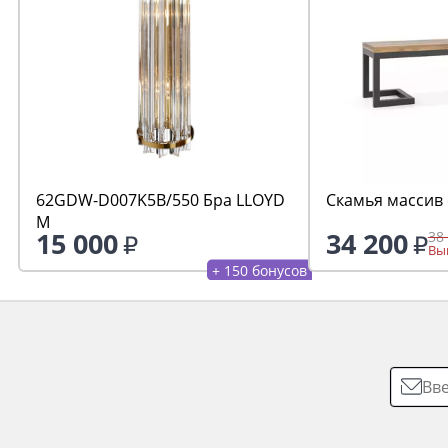
62GDW-D007K5B/550 Бра LLOYD
Скамья массив 
M
15 000
34 200
38
Выг
+ 150 бонусов