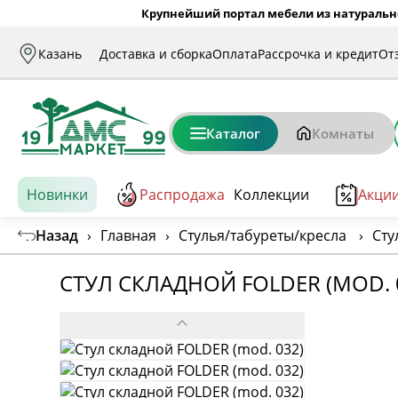
Крупнейший портал мебели из натуральн
Казань
Доставка и сборка
Оплата
Рассрочка и кредит
От
Каталог
Комнаты
Новинки
Распродажа
Коллекции
Акци
Назад
›
Главная
›
Стулья/табуреты/кресла
›
Сту
СТУЛ СКЛАДНОЙ FOLDER (MOD. 