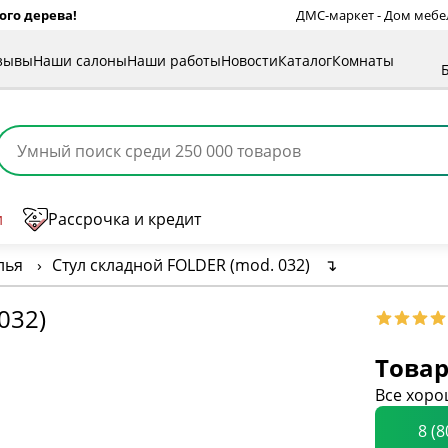
ого дерева!
ДМС-маркет - Дом мебели
зывы
Наши салоны
Наши работы
Новости
Каталог
Комнаты
и
Рассрочка и кредит
лья
›
Стул складной FOLDER (mod. 032)
↴
032)
Товар
Все хоро
8 (