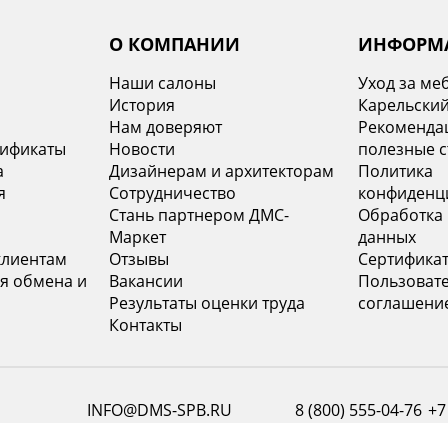
О КОМПАНИИ
ИНФОРМ
Наши салоны
Уход за ме
История
Карельский
х
Нам доверяют
Рекомендац
тификаты
Новости
полезные с
а
Дизайнерам и архитекторам
Политика
я
Сотрудничество
конфиденц
Стань партнером ДМС-
Обработка
Маркет
данных
клиентам
Отзывы
Сертифика
я обмена и
Вакансии
Пользоват
Результаты оценки труда
соглашени
Контакты
INFO@DMS-SPB.RU
8 (800) 555-04-76
+7
Наш электронный адрес
Звонок по России бесплатный
Моск