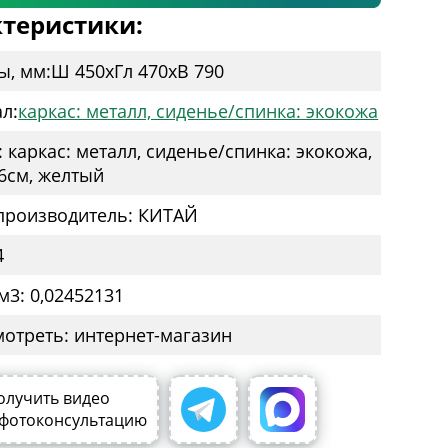
теристики:
ы, мм:
Ш 450
x
Гл 470
x
В 790
л:
каркас: металл, сиденье/спинка: экокожа
 каркас: металл, сиденье/спинка: экокожа,
6см, желтый
производитель: КИТАЙ
4
м3: 0,02452131
мотреть: интернет-магазин
олучить видео
 фотоконсультацию