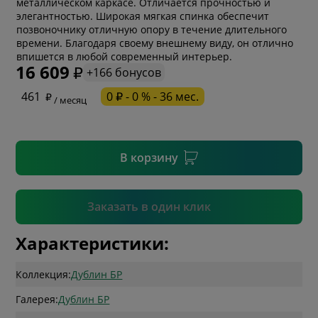
металлическом каркасе. Отличается прочностью и
элегантностью. Широкая мягкая спинка обеспечит
позвоночнику отличную опору в течение длительного
* обязательное поле
времени. Благодаря своему внешнему виду, он отлично
впишется в любой современный интерьер.
16 609
+166 бонусов
* необязательное поле
461
0 ₽ - 0 % - 36 мес.
/ месяц
* необязательное поле
В корзину
Подтвердить
Заказать в один клик
Характеристики:
Коллекция:
Дублин БР
Галерея:
Дублин БР