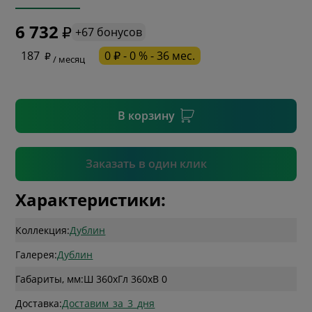
6 732
+67 бонусов
* необязательное поле
187
0 ₽ - 0 % - 36 мес.
/ месяц
* необязательное поле
В корзину
Подтвердить
Заказать в один клик
Характеристики:
Коллекция:
Дублин
Галерея:
Дублин
Габариты, мм:
Ш 360
x
Гл 360
x
В 0
Доставка:
Доставим_за_3_дня