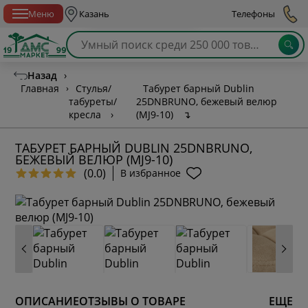
Спб с 10:00 до 21:00
Меню
Казань
Телефоны
Назад
›
Главная
›
Стулья/
Табурет барный Dublin
табуреты/
25DNBRUNO, бежевый велюр
кресла
›
(MJ9-10)
↴
ТАБУРЕТ БАРНЫЙ DUBLIN 25DNBRUNO,
БЕЖЕВЫЙ ВЕЛЮР (MJ9-10)
(0.0)
В избранное
ОПИСАНИЕ
ОТЗЫВЫ О ТОВАРЕ
ЕЩЕ
* обязательное поле