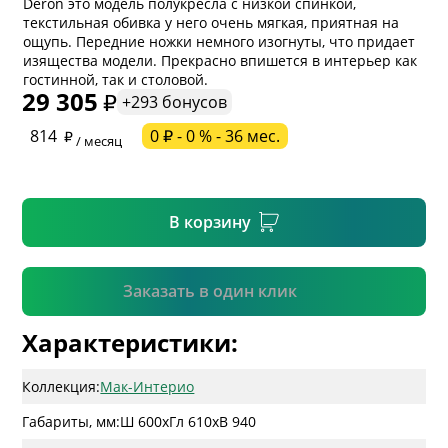
Deron это модель полукресла с низкой спинкой,
текстильная обивка у него очень мягкая, приятная на
ощупь. Передние ножки немного изогнуты, что придает
* обязательное поле
изящества модели. Прекрасно впишется в интерьер как
гостинной, так и столовой.
29 305
+293 бонусов
* необязательное поле
814
0 ₽ - 0 % - 36 мес.
/ месяц
* необязательное поле
В корзину
Подтвердить
Заказать в один клик
Характеристики:
Коллекция:
Мак-Интерио
Габариты, мм:
Ш 600
x
Гл 610
x
В 940