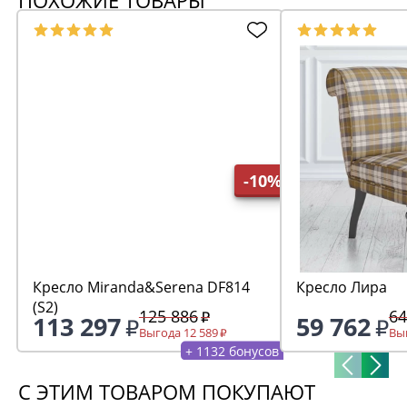
ПОХОЖИЕ ТОВАРЫ
-10%
Кресло Miranda&Serena DF814
Кресло Лира
(S2)
125 886
64
113 297
59 762
Выгода 12 589
Выг
+ 1132 бонусов
С ЭТИМ ТОВАРОМ ПОКУПАЮТ