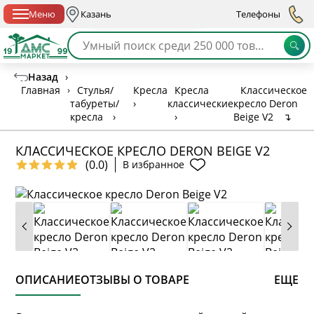
Спб с 10:00 до 21:00
Меню
Казань
Телефоны
Назад
›
Главная
›
Стулья/
Кресла
Кресла
Классическое
табуреты/
›
классические
кресло Deron
кресла
›
›
Beige V2
↴
КЛАССИЧЕСКОЕ КРЕСЛО DERON BEIGE V2
(0.0)
В избранное
ОПИСАНИЕ
ОТЗЫВЫ О ТОВАРЕ
ЕЩЕ