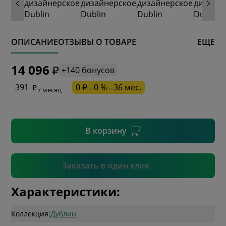
ОПИСАНИЕ
ОТЗЫВЫ О ТОВАРЕ
ЕЩЕ
* обязательное поле
14 096
+140 бонусов
* необязательное поле
391
0 ₽ - 0 % - 36 мес.
/ месяц
* необязательное поле
В корзину
Подтвердить
Заказать в один клик
Характеристики:
Коллекция:
Дублин