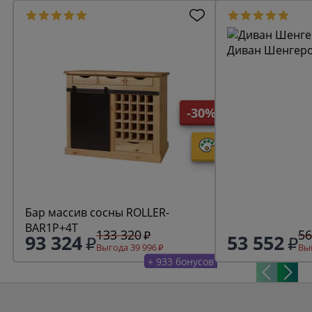
Диван Шенгеро
-30%
Бар массив сосны ROLLER-
BAR1P+4T
133 320
56
93 324
53 552
Выгода 39 996
Выг
+ 933 бонусов