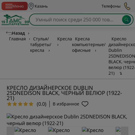
Спб с 10:00 до 21:00
Меню
Казань
Телефоны
Назад
›
Главная
›
Стулья/
Кресла
Кресла
Кресло
табуреты/
›
компьютерные/
дизайнерск
кресла
›
офисные
›
Dublin
25DNEDISO
BLACK, чер
велюр (1922
21)
↴
КРЕСЛО ДИЗАЙНЕРСКОЕ DUBLIN
25DNEDISON BLACK, ЧЕРНЫЙ ВЕЛЮР (1922-
21)
(0.0)
В избранное