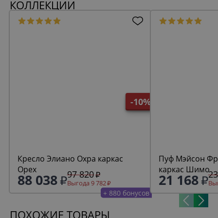
КОЛЛЕКЦИИ
-10%
Кресло Элиано Охра каркас
Пуф Мэйсон Фреш 19 минт
Орех
каркас Шимо
97 820
23
88 038
21 168
Выгода 9 782
Выг
+ 880 бонусов
ПОХОЖИЕ ТОВАРЫ