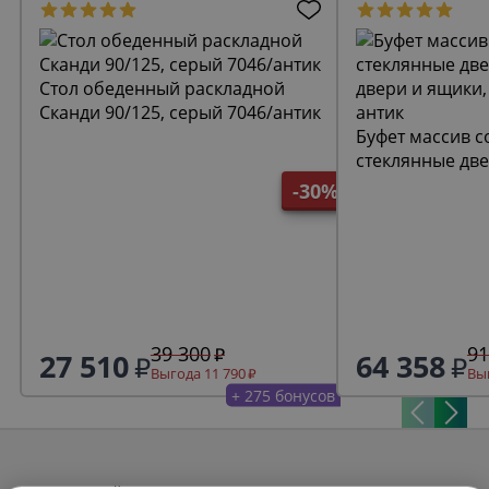
Стол обеденный раскладной
Сканди 90/125, серый 7046/антик
Буфет массив с
стеклянные две
двери и ящики,
-30%
антик
39 300
91
27 510
64 358
Выгода 11 790
Выг
+ 275 бонусов