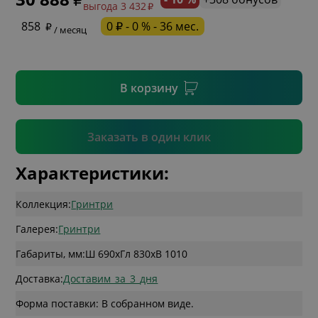
выгода 3 432
* необязательное поле
858
0 ₽ - 0 % - 36 мес.
/ месяц
* необязательное поле
В корзину
Подтвердить
Заказать в один клик
Характеристики:
Коллекция:
Гринтри
Галерея:
Гринтри
Габариты, мм:
Ш 690
x
Гл 830
x
В 1010
Доставка:
Доставим_за_3_дня
Форма поставки: В собранном виде.