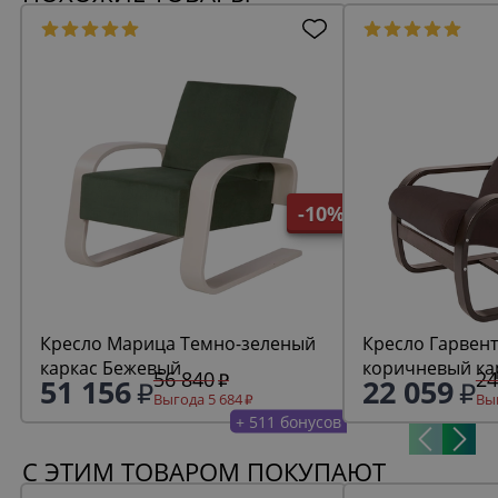
-10%
Кресло Марица Темно-зеленый
Кресло Гарвента фреш
каркас Бежевый
56 840
24
51 156
22 059
Выгода 5 684
Выг
+ 511 бонусов
С ЭТИМ ТОВАРОМ ПОКУПАЮТ