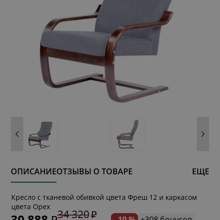
ОПИСАНИЕ
ОТЗЫВЫ О ТОВАРЕ
ЕЩЕ
* обязательное поле
Кресло с тканевой обивкой цвета Фреш 12 и каркасом
цвета Орех
34 320
30 888
- 10 %
+308 бонусов