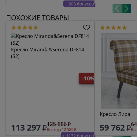
+ 898 бонусов
ПОХОЖИЕ ТОВАРЫ
Кресло Miranda&Serena DF814
(S2)
-10%
Кресло Лира
125 886
64
113 297
59 762
Выгода 12 589
Выг
+ 1132 бонусов