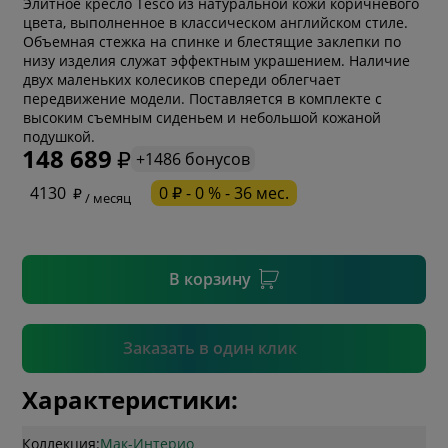
Элитное кресло Tesco из натуральной кожи коричневого
цвета, выполненное в классическом английском стиле.
Объемная стежка на спинке и блестящие заклепки по
низу изделия служат эффектным украшением. Наличие
двух маленьких колесиков спереди облегчает
передвижение модели. Поставляется в комплекте с
* обязательное поле
высоким съемным сиденьем и небольшой кожаной
подушкой.
148 689
+1486 бонусов
* необязательное поле
4130
0 ₽ - 0 % - 36 мес.
/ месяц
* необязательное поле
В корзину
Подтвердить
Заказать в один клик
Характеристики:
Коллекция:
Мак-Интерио