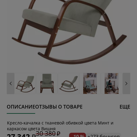
ОПИСАНИЕ
ОТЗЫВЫ О ТОВАРЕ
ЕЩЕ
* обязательное поле
Кресло-качалка с тканевой обивкой цвета Минт и
каркасом цвета Вишня
30 380
27 342
- 10 %
+273 бонусов