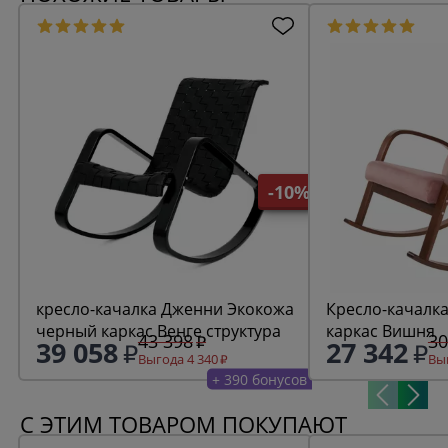
-10%
кресло-качалка Дженни Экокожа
Кресло-качалка Ирис
черный каркас Венге структура
каркас Вишня
43 398
30
39 058
27 342
Выгода 4 340
Выг
+ 390 бонусов
С ЭТИМ ТОВАРОМ ПОКУПАЮТ