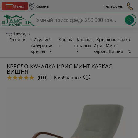
Спб с 10:00 до 21:00
Меню
Казань
Телефоны
Назад
›
Главная
›
Стулья/
Кресла
Кресла-
Кресло-качалка
табуреты/
›
качалки
Ирис Минт
кресла
›
›
каркас Вишня
↴
КРЕСЛО-КАЧАЛКА ИРИС МИНТ КАРКАС
ВИШНЯ
(0.0)
В избранное