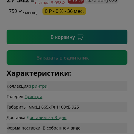
выгода 3 038
* необязательное поле
759
0 ₽ - 0 % - 36 мес.
/ месяц
* необязательное поле
В корзину
Подтвердить
Заказать в один клик
Характеристики:
Коллекция:
Гринтри
Галерея:
Гринтри
Габариты, мм:
Ш 665
x
Гл 1100
x
В 925
Доставка:
Доставим_за_3_дня
Форма поставки: В собранном виде.