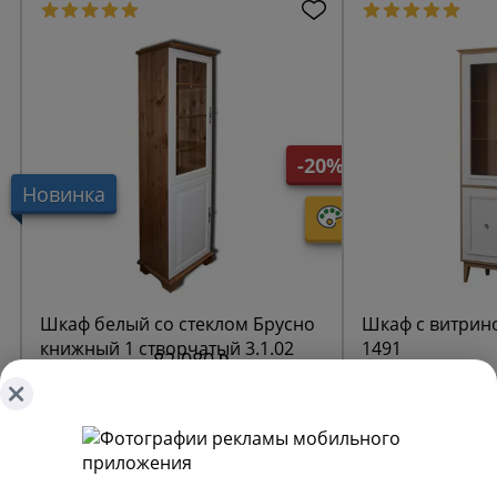
-20%
Новинка
Шкаф белый со стеклом Брусно
Шкаф с витрин
книжный 1 створчатый 3.1.02
1491
82 080
65 664
67 440
Выгода 16 416
+ 656 бонусов