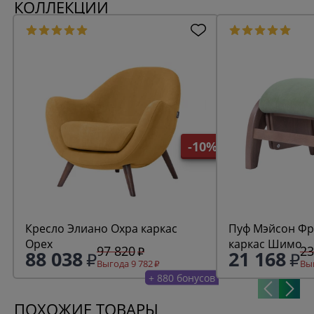
КОЛЛЕКЦИИ
-10%
Кресло Элиано Охра каркас
Пуф Мэйсон Фреш 19 минт
Орех
каркас Шимо
97 820
23
88 038
21 168
Выгода 9 782
Выг
+ 880 бонусов
ПОХОЖИЕ ТОВАРЫ