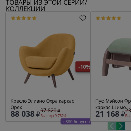
ТОВАРЫ ИЗ ЭТОЙ СЕРИИ/
КОЛЛЕКЦИИ
-10%
Кресло Элиано Охра каркас
Пуф Мэйсон Фреш 19 минт
Орех
каркас Шимо
97 820
23
88 038
21 168
Выгода 9 782
Выг
+ 880 бонусов