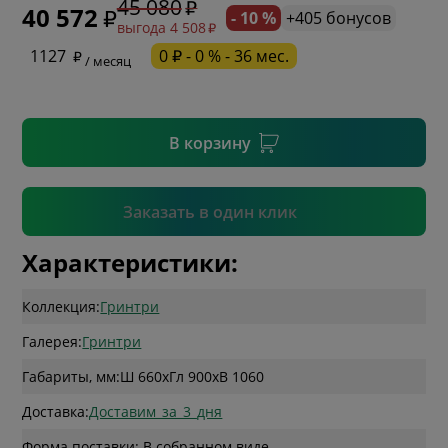
45 080
40 572
- 10 %
+405 бонусов
выгода 4 508
* необязательное поле
1127
0 ₽ - 0 % - 36 мес.
/ месяц
* необязательное поле
В корзину
Подтвердить
Заказать в один клик
Характеристики:
Коллекция:
Гринтри
Галерея:
Гринтри
Габариты, мм:
Ш 660
x
Гл 900
x
В 1060
Доставка:
Доставим_за_3_дня
Форма поставки: В собранном виде.