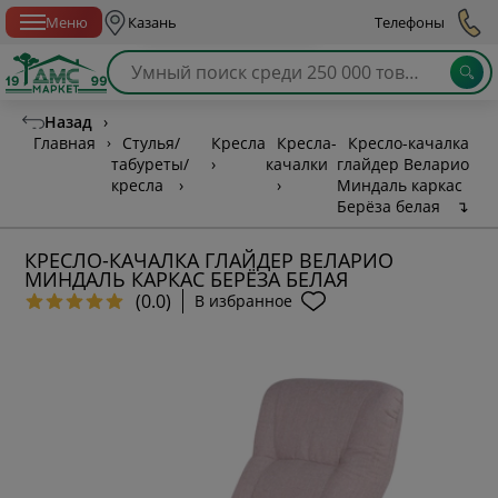
Спб с 10:00 до 21:00
Меню
Казань
Телефоны
Назад
›
Главная
›
Стулья/
Кресла
Кресла-
Кресло-качалка
табуреты/
›
качалки
глайдер Веларио
кресла
›
›
Миндаль каркас
Берёза белая
↴
КРЕСЛО-КАЧАЛКА ГЛАЙДЕР ВЕЛАРИО
МИНДАЛЬ КАРКАС БЕРЁЗА БЕЛАЯ
(0.0)
В избранное