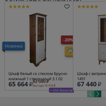
-20%
Новинка
Шкаф белый со стеклом Брусно
Шкаф с витрин
книжный 1 створчатый 3.1.02
1491
82 080
65 664
67 440
Выгода 16 416
+ 656 бонусов