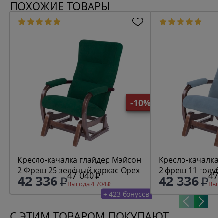
ПОХОЖИЕ ТОВАРЫ
-10%
Кресло-качалка глайдер Мэйсон
Кресло-качалк
2 Фреш 25 зелёный каркас Орех
47 040
47
42 336
42 336
Выгода 4 704
Выг
+ 423 бонусов
С ЭТИМ ТОВАРОМ ПОКУПАЮТ